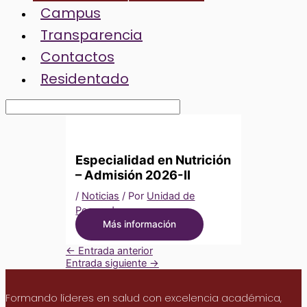
Campus
Transparencia
Contactos
Residentado
Especialidad en Nutrición
– Admisión 2026-II
/
Noticias
/ Por
Unidad de
Posgrado
Más información
←
Entrada anterior
Entrada siguiente
→
Formando líderes en salud con excelencia académica,